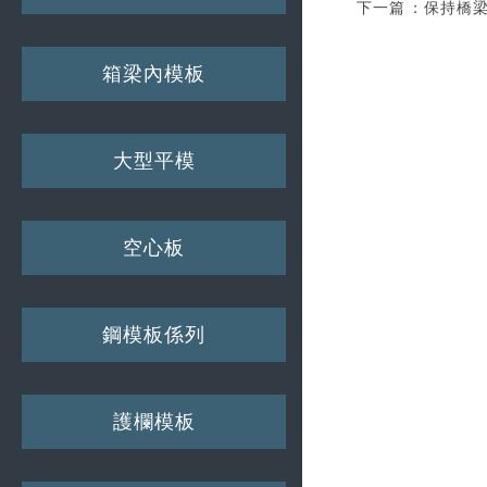
下一篇：
保持橋
箱梁內模板
大型平模
空心板
鋼模板係列
護欄模板