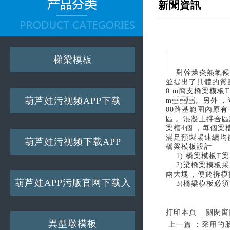
新聞資訊
梯梁模板
對幹燥炎熱氣候
並提出了具體的質量控
0 m簡支橋梁模板T
葫芦娃污视频APP下载
m。另外，
00路基範圍內原有一
區。混凝土拌
梁槽4個，每個梁
滿足預製場連續均衡
葫芦娃污视频下载APP
橋梁模板設計
1) 橋梁模板T梁的
2)梁橋梁模板采用大
兩大塊，便於拆模
葫芦娃APP污版官网下载入
3)橋梁模板必須有足
口
打印本頁
||
關閉窗
異型墩模板
上一篇：
采用的